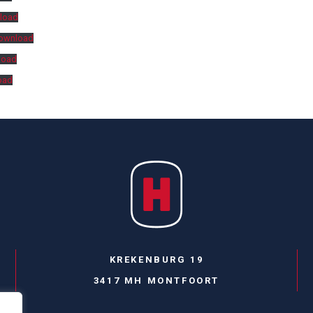
load
ownload
load
oad
KREKENBURG 19
3417 MH MONTFOORT