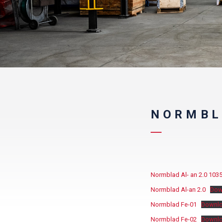
NORMBL
Normblad Al- an 2.0 103
Normblad Al-an 2.0
Dow
Normblad Fe-01
Downl
Normblad Fe-02
Downl