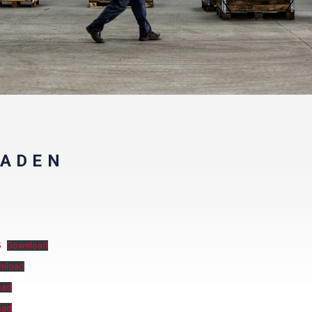
ADEN
5
Download
nload
oad
oad